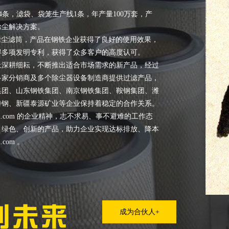
4条，滤袋、袋笼生产线1条，年产量100万套，产
除尘解决方案。
用褶式除尘滤筒，产品在钢铁企业获得了良好的使用效果，
获得多项发明专利，获得了众多客户的高度认可。
上深耕细耘，不断推出适合市场需求的新产品，经过
多家分销商及多个除尘器设备制造商提供过滤产品，
集团、山东钢铁集团、南京钢铁集团、鞍钢集团、潍
特钢、新疆泰源矿业等企业保持着稳定的合作关系。
yun.com 的企业精神，志不求易、事不避难的工作态
、绿色、创新的产品，助力企业实现达标排放、降本
com 。
成为合伙人+