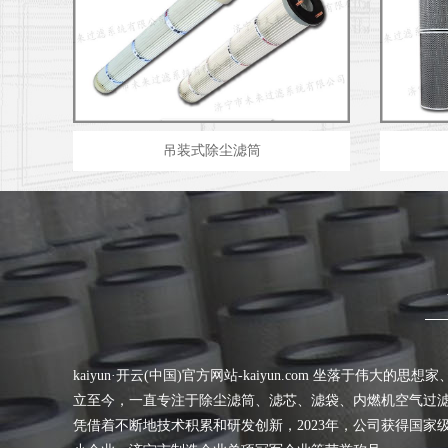
吊装式除尘滤筒
kaiyun·开云(中国)官方网站-kaiyun.com 坐落于伟大
立至今，一直专注于除尘滤筒、滤芯、滤袋、内燃机空气过
凭借着不断地技术积累和研发创新，2023年，公司获得国