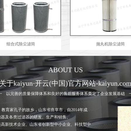
组合式除尘滤筒
抛丸机除尘滤筒
ABOUT US
关于kaiyun·开云(中国)官方网站-kaiyun.co
以完善的质量保障体系和良好的售后服务体系奠定了企业发展基础
的思想家、教育家孔子的故乡，山东省曲阜市，自2014年成
滤器及各类过滤器的研发、生产和销售。
家级高新技术企业、山东省创新型中小企业、科技型中