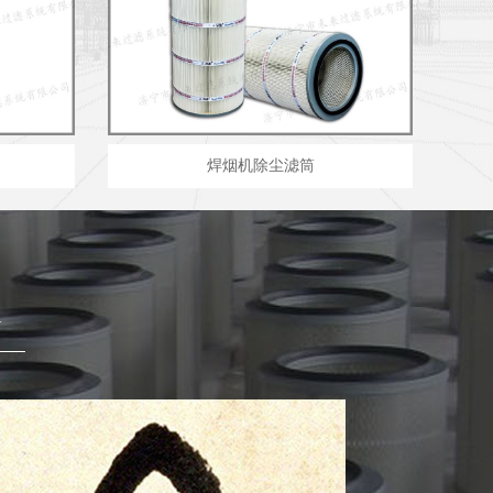
焊烟机除尘滤筒
m